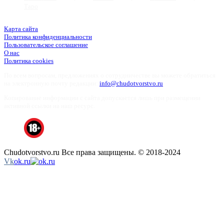
Таро
Карта сайта
Политика конфиденциальности
Пользовательское соглашение
О нас
Пoлитикa cookies
По всем вопросам, предложениях о сотрудничестве вы можете обратиться
на электронную почту редакции:
info@chudotvorstvo.ru
Копирование информации с сайта допускается лишь при размещении
активной ссылки на наш ресурс.
Chudotvorstvo.ru Все права защищены. © 2018-2024
Vk
ok.ru