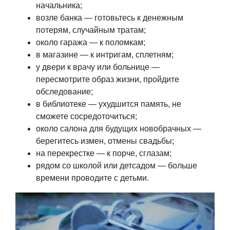
начальника;
возле банка — готовьтесь к денежным
потерям, случайным тратам;
около гаража — к поломкам;
в магазине — к интригам, сплетням;
у двери к врачу или больнице —
пересмотрите образ жизни, пройдите
обследование;
в библиотеке — ухудшится память, не
сможете сосредоточиться;
около салона для будущих новобрачных —
берегитесь измен, отмены свадьбы;
на перекрестке — к порче, сглазам;
рядом со школой или детсадом — больше
времени проводите с детьми.