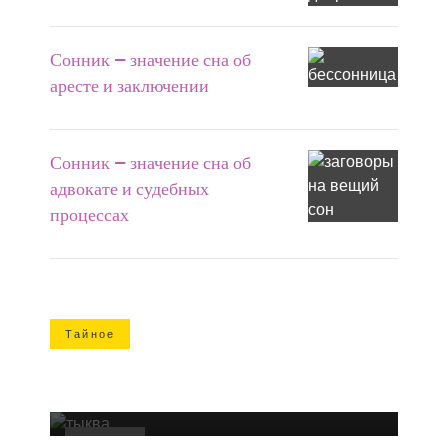
Сонник — значение сна об
аресте и заключении
Сонник — значение сна об
адвокате и судебных
процессах
Тайное
ТОП 16 интересных фактов про
Хэллоуин, которые вам никто никогда
не рассказывал
Тайное