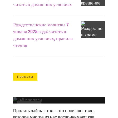
читать в домашних условиях
Рождественские молитвы 7
января 2025 года: читать в
домашних условиях, правила
чтения
Приметы
Примета пролить чай на стол: что
значит пролить чай утром, вечером или
на пол
Приметы
Пролить чай на стол – это происшествие,
которое многие из нас воспринимают как