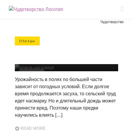
Чудотворство
Обряды
Как вызвать дождь на улице в
домашних условиях: заклинания,
обряды
Обряды
Урожайность в полях по большей части
зависит от погодных условий. Если долгое
время продолжается засуха, то сельский труд
идет насмарку. Но и длительный дождь может
принести вред. Поэтому наши предки
научились влиять […]
READ MORE