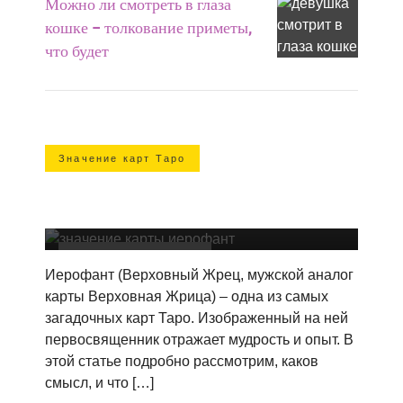
Можно ли смотреть в глаза
кошке – толкование приметы,
что будет
Значение карт Таро
5 старший Аркан в картах Таро
Иерофант – значение в отношениях,
любви, сочетание с другими картами
Значение карт таро
Иерофант (Верховный Жрец, мужской аналог
карты Верховная Жрица) – одна из самых
загадочных карт Таро. Изображенный на ней
первосвященник отражает мудрость и опыт. В
этой статье подробно рассмотрим, каков
смысл, и что […]