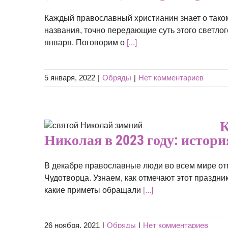
адиции
Каждый православный христианин знает о таком
названия, точно передающие суть этого светлог
января. Поговорим о
[...]
5 января, 2022
|
Обряды
|
Нет комментариев
вятого
К
тория,
Николая в 2023 году: истор
В декабре православные люди во всем мире от
Чудотворца. Узнаем, как отмечают этот праздник
какие приметы обращали
[...]
26 ноября, 2021
|
Обряды
|
Нет комментариев