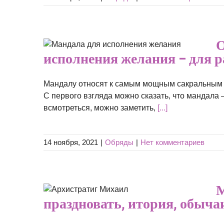
а для
О
 для
исполнения желания – для 
совать
Мандалу относят к самым мощным сакральным с
С первого взгляда можно сказать, что мандала 
всмотреться, можно заметить,
[...]
14 ноября, 2021
|
Обряды
|
Нет комментариев
году:
М
ория,
праздновать, итория, обыча