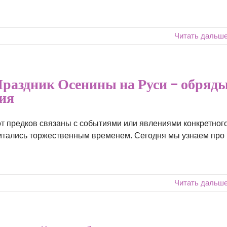
Читать дальш
раздник Осенины на Руси – обряд
рия
т предков связаны с событиями или явлениями конкретног
читались торжественным временем. Сегодня мы узнаем про
Читать дальш