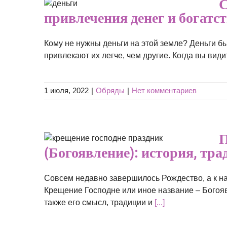
для
С
тства в
привлечения денег и богатс
х
Кому не нужны деньги на этой земле? Деньги бы
привлекают их легче, чем другие. Когда вы видит
1 июля, 2022
|
Обряды
|
Нет комментариев
сподне
П
ия,
(Богоявление): история, тр
ы
Совсем недавно завершилось Рождество, а к н
Крещение Господне или иное название – Богояв
также его смысл, традиции и
[...]