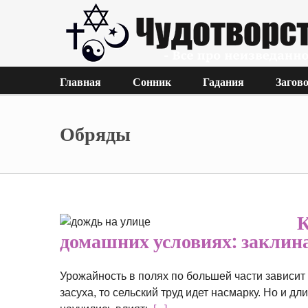
Главная
Сонник
Гадания
Загов
Обряды
лице в
К
х:
домашних условиях: заклин
ы
Урожайность в полях по большей части зависит
засуха, то сельский труд идет насмарку. Но и 