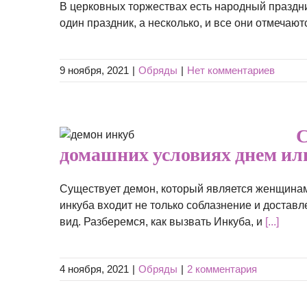
В церковных торжествах есть народный праздни
один праздник, а несколько, и все они отмечают
9 ноября, 2021
|
Обряды
|
Нет комментариев
нкуба в
С
ем или
домашних условиях днем ил
мысел
Существует демон, который является женщинам,
инкуба входит не только соблазнение и достав
вид. Разберемся, как вызвать Инкуба, и
[...]
4 ноября, 2021
|
Обряды
|
2 комментария