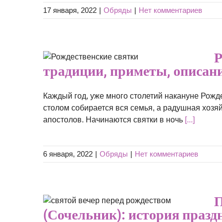
17 января, 2022
|
Обряды
|
Нет комментариев
ки:
Р
иметы,
традиции, приметы, описан
а
Каждый год, уже много столетий накануне Рожд
столом собирается вся семья, а радушная хозя
апостолов. Начинаются святки в ночь
[...]
6 января, 2022
|
Обряды
|
Нет комментариев
чер
П
ия
(Сочельник): история празд