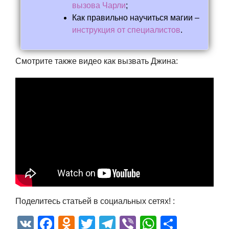
вызова Чарли
;
Как правильно научиться магии –
инструкция от специалистов
.
Смотрите также видео как вызвать Джина:
Поделитесь статьей в социальных сетях! :
VK
Facebook
Odnoklassniki
Twitter
Telegram
Viber
WhatsAp
Отпра