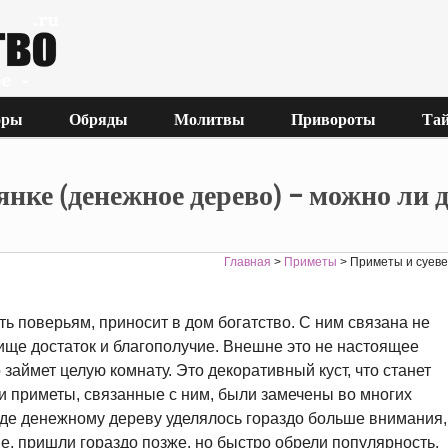
оры
Обряды
Молитвы
Привороты
Тай
янке (денежное дерево) – можно ли 
Главная
>
Приметы
>
Приметы и суеве
ть поверьям, приносит в дом богатство. С ним связана не
лище достаток и благополучие. Внешне это не настоящее
о займет целую комнату. Это декоративный куст, что станет
 приметы, связанные с ним, были замечены во многих
 где денежному дереву уделялось гораздо больше внимания,
ие, пришли гораздо позже, но быстро обрели популярность.