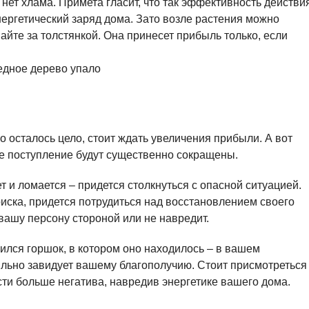
 нет хлама. Примета гласит, что так эффективность действи
нергетический заряд дома. Зато возле растения можно
айте за толстянкой. Она принесет прибыль только, если
о осталось цело, стоит ждать увеличения прибыли. А вот
е поступление будут существенно сокращены.
т и ломается – придется столкнуться с опасной ситуацией.
риска, придется потрудиться над восстановлением своего
 вашу персону стороной или не навредит.
ился горшок, в котором оно находилось – в вашем
льно завидует вашему благополучию. Стоит присмотреться 
сти больше негатива, навредив энергетике вашего дома.