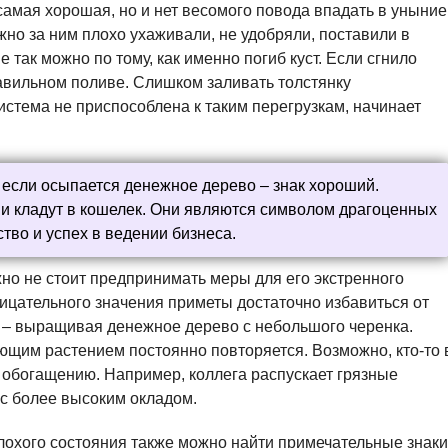
самая хорошая, но и нет весомого повода впадать в уныние
жно за ним плохо ухаживали, не удобряли, поставили в
е так можно по тому, как именно погиб куст. Если сгнило
авильном поливе. Слишком заливать толстянку
истема не приспособлена к таким перегрузкам, начинает
т если осыпается денежное дерево – знак хороший.
т и кладут в кошелек. Они являются символом драгоценных
ство и успех в ведении бизнеса.
но не стоит предпринимать меры для его экстренного
ицательного значения приметы достаточно избавиться от
а – выращивая денежное дерево с небольшого черенка.
ающим растением постоянно повторяется. Возможно, кто-то 
 обогащению. Например, коллега распускает грязные
с более высоким окладом.
плохого состояния также можно найти примечательные знаки