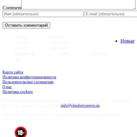
Comment
Главная
Сонник
Новые
Гадания
Заговоры
Обряды
Молитвы
Привороты
Тайное
Приметы
Таро
Карта сайта
Политика конфиденциальности
Пользовательское соглашение
О нас
Пoлитикa cookies
По всем вопросам, предложениях о сотрудничестве вы можете обратиться
на электронную почту редакции:
info@chudotvorstvo.ru
Копирование информации с сайта допускается лишь при размещении
активной ссылки на наш ресурс.