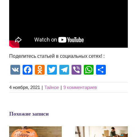
Поделитесь статьей в социальных сетях! :
VK
Facebook
Odnoklassniki
Twitter
Telegram
Viber
WhatsAp
Отпра
4 ноября, 2021
|
Тайное
|
9 комментариев
Похожие записи