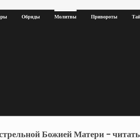
оры
Обряды
Молитвы
Привороты
Тай
трельной Божией Матери – читать