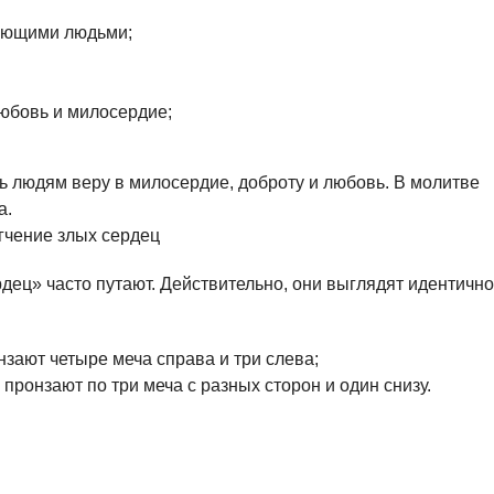
ующими людьми;
любовь и милосердие;
ь людям веру в милосердие, доброту и любовь. В молитве
а.
ец» часто путают. Действительно, они выглядят идентично
зают четыре меча справа и три слева;
ронзают по три меча с разных сторон и один снизу.